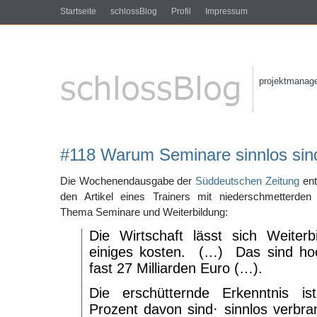
Startseite
schlossBlog
Profil
Impressum
projektmanagem
#118 Warum Seminare sinnlos sin
Die Wochenendausgabe der
Süddeutschen Zeitung
en
den Artikel eines Trainers mit niederschmetterde
Thema Seminare und Weiterbildung:
Die Wirtschaft lässt sich Weiterb
einiges kosten. (…)
Das sind ho
fast 27 Milliarden Euro (…).
Die erschütternde Erkenntnis i
Prozent davon sind· sinnlos verbran