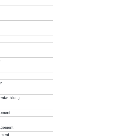
g
nt
on
entwicklung
gement
agement
ement