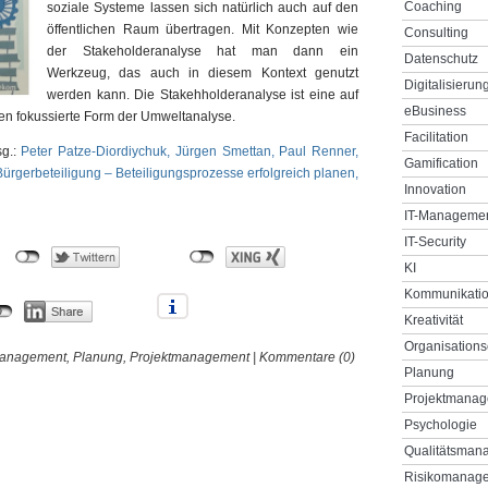
Coaching
soziale Systeme lassen sich natürlich auch auf den
öffentlichen Raum übertragen. Mit Konzepten wie
Consulting
der Stakeholderanalyse hat man dann ein
Datenschutz
Werkzeug, das auch in diesem Kontext genutzt
Digitalisierun
werden kann. Die Stakehholderanalyse ist eine auf
eBusiness
en fokussierte Form der Umweltanalyse.
Facilitation
sg.:
Peter Patze-Diordiychuk, Jürgen Smettan, Paul Renner,
Gamification
rgerbeteiligung – Beteiligungsprozesse erfolgreich planen,
Innovation
IT-Manageme
IT-Security
KI
Kommunikati
Kreativität
Organisations
anagement
,
Planung
,
Projektmanagement
|
Kommentare (0)
Planung
Projektmana
Psychologie
Qualitätsman
Risikomanag