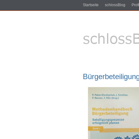
Startseite
schlossBlog
Profi
Bürgerbeteiligun