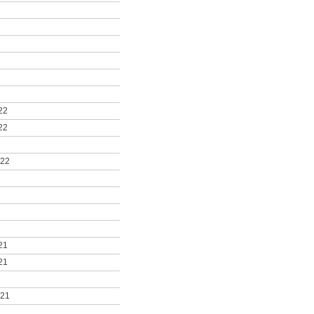
22
22
022
21
21
021