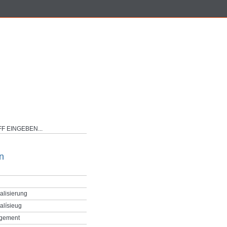
n
alisierung
alísieug
gement