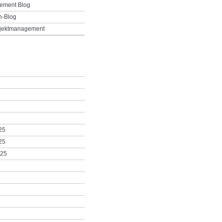
ement Blog
h-Blog
ojektmanagement
25
25
025