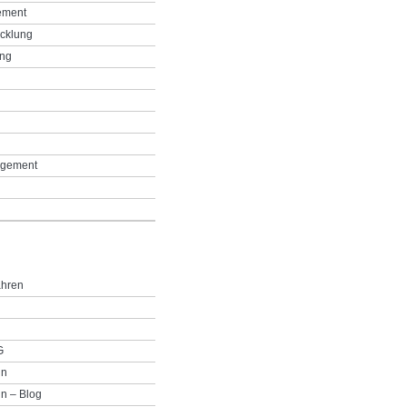
ement
icklung
ing
g
gement
ahren
G
in
n – Blog