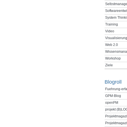
Selbstmanag
Softwareentw
System Think
Training
Video
Visualisierun
Web 2.0
Wissensmana
Workshop
Ziele
Blogroll
Fuehrung-erf
GPM-Blog
openPM
projekt (B)LO
Projektmagaz
Projektmagazi