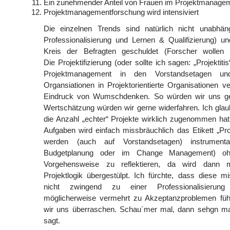
Ein zunehmender Anteil von Frauen im Projektmanage
Projektmanagementforschung wird intensiviert
Die einzelnen Trends sind natürlich nicht unabhän
Professionalisierung und Lernen & Qualifizierung) u
Kreis der Befragten geschuldet (Forscher wollen in
Die Projektifizierung (oder sollte ich sagen: „Projektiti
Projektmanagement in den Vorstandsetagen 
Organsiationen in Projektorientierte Organisationen v
Eindruck von Wumschdenken. So würden wir uns g
Wertschätzung würden wir gerne widerfahren. Ich glau
die Anzahl „echter“ Projekte wirklich zugenommen ha
Aufgaben wird einfach missbräuchlich das Etikett „Proj
werden (auch auf Vorstandsetagen) instrumental
Budgetplanung oder im Change Management) o
Vorgehensweise zu reflektieren, da wird dann mi
Projektlogik übergestülpt. Ich fürchte, dass diese mis
nicht zwingend zu einer Professionalisierung
möglicherweise vermehrt zu Akzeptanzproblemen füh
wir uns überraschen. Schau´mer mal, dann sehgn ma
sagt.