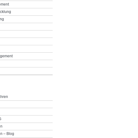
ement
icklung
ing
g
gement
ahren
G
in
n – Blog