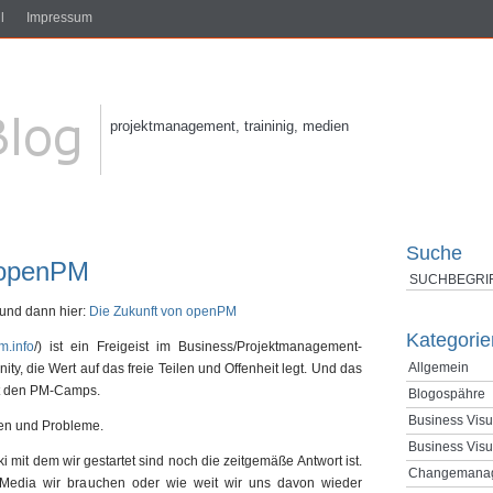
l
Impressum
projektmanagement, traininig, medien
Suche
 openPM
 und dann hier:
Die Zukunft von openPM
Kategorie
m.info
/) ist ein Freigeist im Business/Projektmanagement-
Allgemein
y, die Wert auf das freie Teilen und Offenheit legt. Und das
it den PM-Camps.
Blogospähre
Business Visu
sen und Probleme.
Business Visu
ki mit dem wir gestartet sind noch die zeitgemäße Antwort ist.
Changemana
l Media wir brauchen oder wie weit wir uns davon wieder