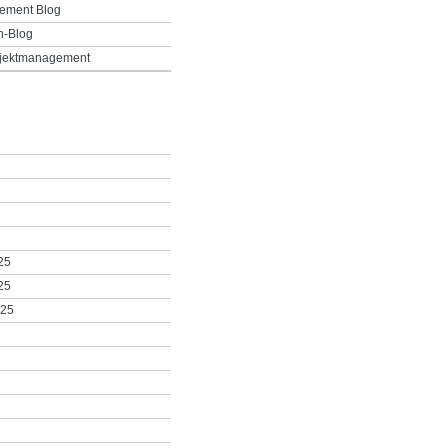
ement Blog
h-Blog
ojektmanagement
25
25
025