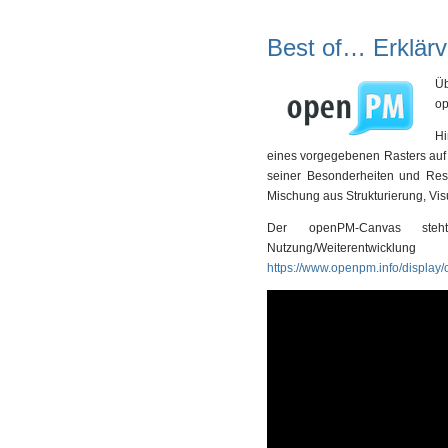
Best of… Erklär
Üb
o
Hi
eines vorgegebenen Rasters auf e
seiner Besonderheiten und Rest
Mischung aus Strukturierung, Visu
Der openPM-Canvas steh
Nutzung/Weiterentw
https://www.openpm.info/displa