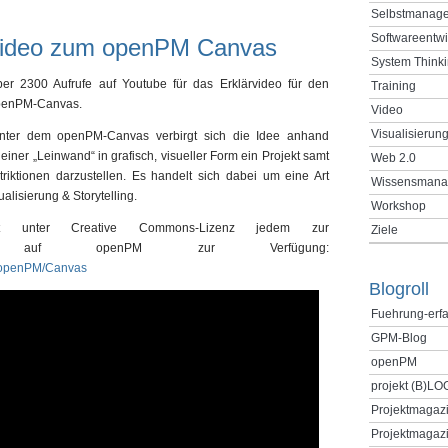
Selbstmanag
Softwareentw
video zum openPM Canvas
System Think
er 2300 Aufrufe auf Youtube für das Erklärvideo für den
Training
penPM-Canvas.
Video
Visualisierun
nter dem openPM-Canvas verbirgt sich die Idee anhand
iner „Leinwand“ in grafisch, visueller Form ein Projekt samt
Web 2.0
riktionen darzustellen. Es handelt sich dabei um eine Art
Wissensmana
alisierung & Storytelling.
Workshop
t unter Creative Commons-Lizenz jedem zur
Ziele
icklung auf openPM zur Verfügung:
y/openPM/Canvas
Blogroll
Fuehrung-erf
GPM-Blog
openPM
projekt (B)LO
Projektmagaz
Projektmagazi