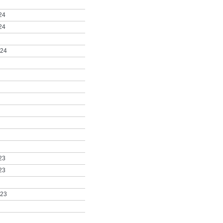
24
24
024
23
23
023