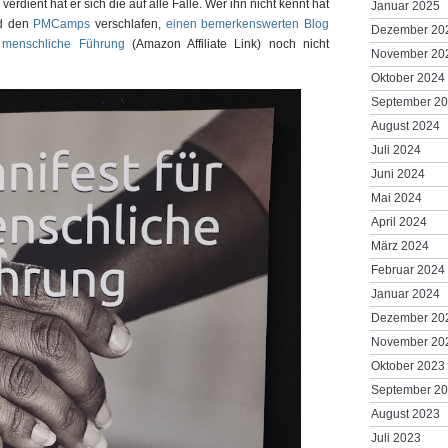
erdient hat er sich die auf alle Fälle. Wer ihn nicht kennt hat
Januar 2025
d den
PMCamps
verschlafen,
einen bemerkenswerten Blog
Dezember 20
r menschliche Führung
(Amazon Affiliate Link) noch nicht
November 20
Oktober 2024
September 2
August 2024
Juli 2024
Juni 2024
Mai 2024
April 2024
März 2024
Februar 2024
Januar 2024
Dezember 20
November 20
Oktober 2023
September 2
August 2023
Juli 2023