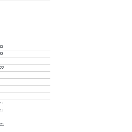
22
22
022
21
21
021