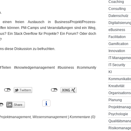
Coaching
Consulting
h.
Datenschutz
inen freien Austausch in Business/Projekt/Prozess-
Digitalisierun
ffen können. PM-Camps und Veranstaltungen sind ein Weg,
eBusiness
aus? Ein Stack Overflow für Projekte? Ein Forum? Oder doch
Facilitation
i?
Gamification
 uns diese Diskussion zu befruchten.
Innovation
IT-Manageme
IT-Security
Teilen #knowledgemanagement #business #community
KI
Kommunikati
Kreativität
Organisations
Planung
Projektmana
Psychologie
Projektmanagement
,
Wissensmanagement
|
Kommentare (0)
Qualitätsman
Risikomanag