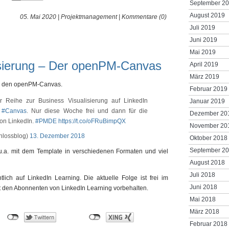
September 2
August 2019
05. Mai 2020 |
Projektmanagement
|
Kommentare (0)
Juli 2019
Juni 2019
Mai 2019
isierung – Der openPM-Canvas
April 2019
März 2019
um den openPM-Canvas.
Februar 2019
 Reihe zur Business Visualisierung auf LinkedIn
Januar 2019
#Canvas
. Nur diese Woche frei und dann für die
Dezember 20
n LinkedIn.
#PMDE
https://t.co/oFRuBimpQX
November 20
hlossblog)
13. Dezember 2018
Oktober 2018
September 2
.a. mit dem Template in verschiedenen Formaten und viel
.
August 2018
Juli 2018
ich auf LinkedIn Learning. Die aktuelle Folge ist frei im
Juni 2018
 ist den Abonnenten von LinkedIn Learning vorbehalten.
Mai 2018
März 2018
Februar 2018