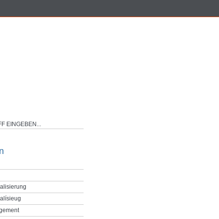
n
alisierung
alísieug
gement