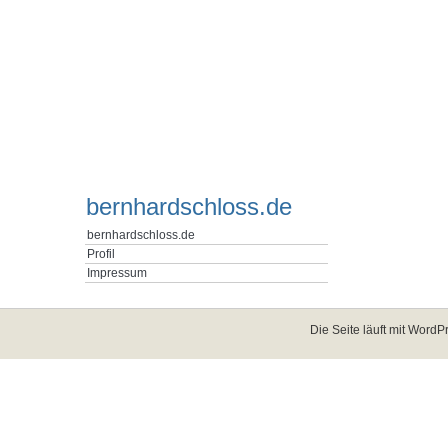
bernhardschloss.de
bernhardschloss.de
Profil
Impressum
Die Seite läuft mit
WordPr