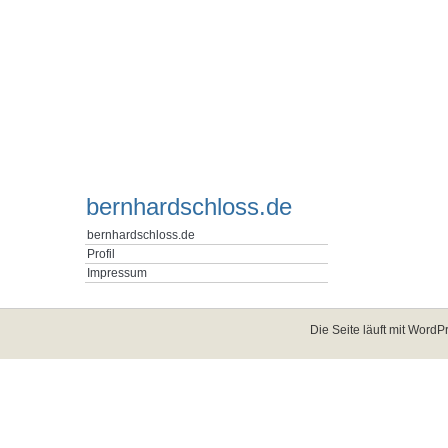
bernhardschloss.de
bernhardschloss.de
Profil
Impressum
Die Seite läuft mit
WordPr