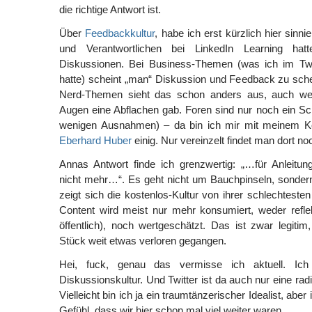
die richtige Antwort ist.
Über
Feedbackkultur
, habe ich erst kürzlich hier sinnie
und Verantwortlichen bei LinkedIn Learning hat
Diskussionen. Bei Business-Themen (was ich im Tw
hatte) scheint „man“ Diskussion und Feedback zu sch
Nerd-Themen sieht das schon anders aus, auch we
Augen eine Abflachen gab. Foren sind nur noch ein Scha
wenigen Ausnahmen) – da bin ich mir mit meinem Kol
Eberhard Huber
einig. Nur vereinzelt findet man dort no
Annas Antwort finde ich grenzwertig: „…für Anleitun
nicht mehr…“. Es geht nicht um Bauchpinseln, sonde
zeigt sich die kostenlos-Kultur von ihrer schlechtesten 
Content wird meist nur mehr konsumiert, weder reflek
öffentlich), noch wertgeschätzt. Das ist zwar legitim
Stück weit etwas verloren gegangen.
Hei, fuck, genau das vermisse ich aktuell. I
Diskussionskultur. Und Twitter ist da auch nur eine radi
Vielleicht bin ich ja ein traumtänzerischer Idealist, abe
Gefühl, dass wir hier schon mal viel weiter waren.