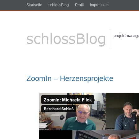
Startseite
schlossBlog
Profil
Impressum
projektmanagem
ZoomIn – Herzensprojekte