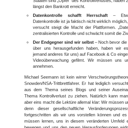
Staaten sind „Opfer“ des Kontrollverlustes, haben 
längst den Bankrott erreicht.
Datenkontrolle schafft Herrschaft
– Etwa
Datenkontrolle ist ja faktisch nicht wirklich möglic
versucht steigt die Macht der Plattformen. „Date
zentralisierten Kontrolle und schwächt somit die Zivi
Der Endgegner sind wir selbst
– Noch bevor die
über uns herausgefunden haben, haben wir es 
jemand anderes für uns) auf Facebook & Co eingest
Videoüberwachung gefilmt. Wir müssen uns un
annehmen.
Michael Seemann ist kein wirrer Verschwörungstheoret
Snowden/NSA-Trittbrettfahrer. Er hat lediglich versucht 
aus dem Thema seines Blogs und seiner Auseina
Thema Kontrollverlust zu ziehen. Natürlich kann man 
aber eins macht die Lektüre allemal klar: Wir müssen 
denn dieser gesellschaftliche Veränderungsprozes
fortgeschritten als wir uns vorstellen können und es
müssen lernen, uns in diesem veränderten Umfeld ei
bewegen und uns den neuen Herausforderungen widm