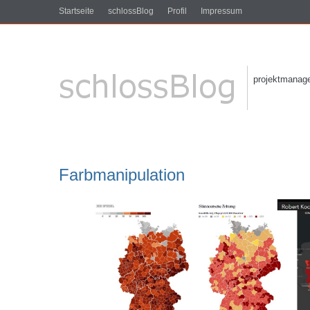
Startseite
schlossBlog
Profil
Impressum
projektmanagem
Farbmanipulation