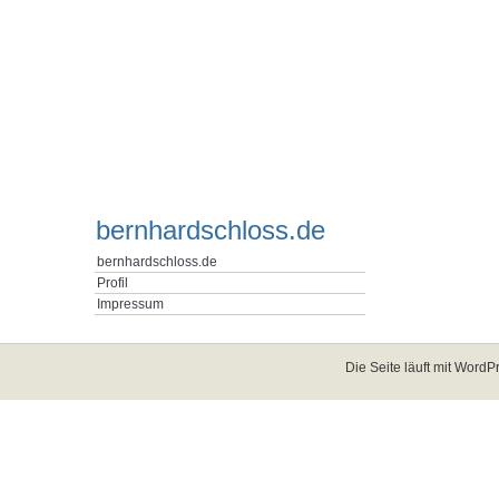
bernhardschloss.de
bernhardschloss.de
Profil
Impressum
Die Seite läuft mit
WordPr