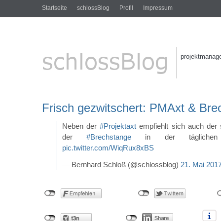
Startseite
schlossBlog
Profil
Impressum
projektmanagem
Frisch gezwitschert: PMAxt & Bre
Neben der
#Projektaxt
empfiehlt sich auch der 
der
#Brechstange
in der täglichen Pr
pic.twitter.com/WiqRux8xBS
— Bernhard Schloß (@schlossblog)
21. Mai 201