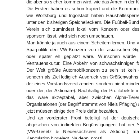
die aber so sicher kommen wird, wie das Amen in der K
Die Ersten haben es schon kapiert und die Kommun
wie Wolfsburg und Ingolstadt haben Haushaltssperr
unter den bisherigen Speichelleckern. Die Fußball-Bundes
Verein sich zumindest lokal vom Konzern oder dess
sponsern lässt, wird sich noch umschauen.
Man könnte ja auch aus einem Scheitern lernen. Und vie
Sparpolitik den VW-Konzern von der asiatischen Gig
oder später eh geplatzt wäre. Wünschen würde
Vertrauenskultur. Eine Abkehr von schwachsinnigen f
Der Welt größte Automobilkonzern zu sein ist kein e
sondern als Ziel lediglich Ausdruck von Größenwahnsi
der eines Vorstandsvorsitzenden, sondern nicht minder
oder der, der Aktionäre). Nachhaltig der Profitabelste 
das wäre akzeptabel, aber zwischen Alpha-Tiere
Organisationen (der Begriff stammt von Niels Pfläging) 
jetzt müssen einige den Preis dafür bezahlen.
Und an vorderster Front beteiligt ist der deutsch
abgesehen von indirekten Begünstigungen, hat der 
(VW-Gesetz & Niedersachseen als Aktionär) mal
Kapitulation hingelegt. Na denn, prost!