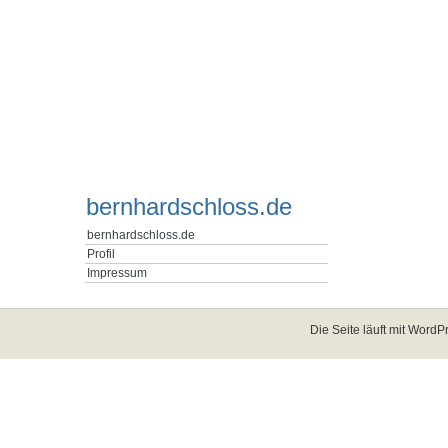
bernhardschloss.de
bernhardschloss.de
Profil
Impressum
Die Seite läuft mit
WordPr