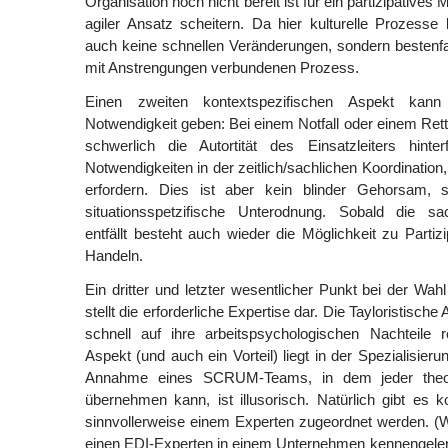
Organisation noch nicht bereit ist für ein partizipatives 
agiler Ansatz scheitern. Da hier kulturelle Prozesse b
auch keine schnellen Veränderungen, sondern bestenfal
mit Anstrengungen verbundenen Prozess.
Einen zweiten kontextspezifischen Aspekt kan
Notwendigkeit geben: Bei einem Notfall oder einem Ret
schwerlich die Autortität des Einsatzleiters hinte
Notwendigkeiten in der zeitlich/sachlichen Koordination
erfordern. Dies ist aber kein blinder Gehorsam, s
situationsspetzifische Unterodnung. Sobald die sa
entfällt besteht auch wieder die Möglichkeit zu Parti
Handeln.
Ein dritter und letzter wesentlicher Punkt bei der Wa
stellt die erforderliche Expertise dar. Die Tayloristische 
schnell auf ihre arbeitspsychologischen Nachteile r
Aspekt (und auch ein Vorteil) liegt in der Spezialisieru
Annahme eines SCRUM-Teams, in dem jeder theor
übernehmen kann, ist illusorisch. Natürlich gibt es
sinnvollerweise einem Experten zugeordnet werden. (
einen EDI-Experten in einem Unternehmen kennengeler