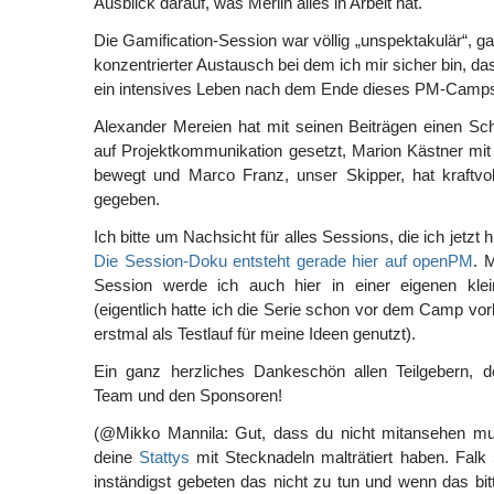
Ausblick darauf, was Merlin alles in Arbeit hat.
Die Gamification-Session war völlig „unspektakulär“, ga
konzentrierter Austausch bei dem ich mir sicher bin, da
ein intensives Leben nach dem Ende dieses PM-Camps 
Alexander Mereien hat mit seinen Beiträgen einen 
auf Projektkommunikation gesetzt, Marion Kästner mi
bewegt und Marco Franz, unser Skipper, hat kraftvol
gegeben.
Ich bitte um Nachsicht für alles Sessions, die ich jetzt 
Die Session-Doku entsteht gerade hier auf openPM
. 
Session werde ich auch hier in einer eigenen klei
(eigentlich hatte ich die Serie schon vor dem Camp vo
erstmal als Testlauf für meine Ideen genutzt).
Ein ganz herzliches Dankeschön allen Teilgebern, 
Team und den Sponsoren!
(@Mikko Mannila: Gut, dass du nicht mitansehen mu
deine
Stattys
mit Stecknadeln malträtiert haben. Falk
inständigst gebeten das nicht zu tun und wenn das bit