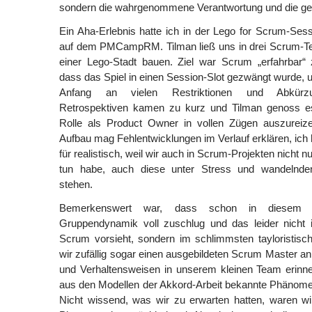
sondern die wahrgenommene Verantwortung und die gele
Ein Aha-Erlebnis hatte ich in der Lego for Scrum-Se
auf dem PMCampRM. Tilman ließ uns in drei Scrum-Tea
einer Lego-Stadt bauen. Ziel war Scrum „erfahrbar
dass das Spiel in einen Session-Slot gezwängt wurde, u
Anfang an vielen Restriktionen und Abkürz
Retrospektiven kamen zu kurz und Tilman genoss es
Rolle als Product Owner in vollen Zügen auszureizen
Aufbau mag Fehlentwicklungen im Verlauf erklären, ich 
für realistisch, weil wir auch in Scrum-Projekten nicht
tun habe, auch diese unter Stress und wandelnden
stehen.
Bemerkenswert war, dass schon in diesem k
Gruppendynamik voll zuschlug und das leider nicht
Scrum vorsieht, sondern im schlimmsten tayloristisc
wir zufällig sogar einen ausgebildeten Scrum Master an
und Verhaltensweisen in unserem kleinen Team erinne
aus den Modellen der Akkord-Arbeit bekannte Phänomene
Nicht wissend, was wir zu erwarten hatten, waren wir