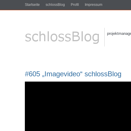
Startseite
schlossBlog
Profil
Impressum
projektmanagem
#605 „Imagevideo“ schlossBlog