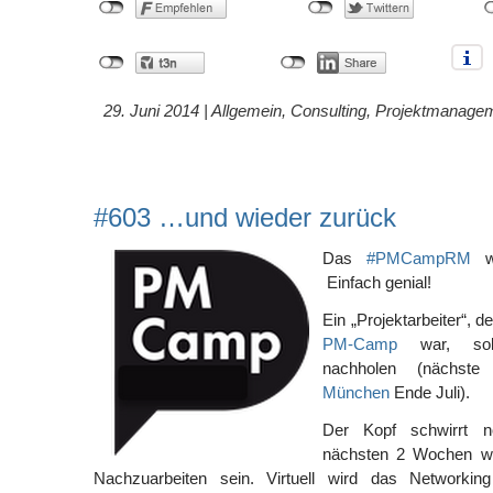
29. Juni 2014 |
Allgemein
,
Consulting
,
Projektmanage
#603 …und wieder zurück
Das
#PMCampRM
wa
Einfach genial!
Ein „Projektarbeiter“, d
PM-Camp
war, soll
nachholen (nächste
München
Ende Juli).
Der Kopf schwirrt 
nächsten 2 Wochen wi
Nachzuarbeiten sein. Virtuell wird das Network