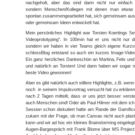
nachgeholt, aber das sind dann nicht nur einfach
sondern Menschen/Kollegen mit denen man etwas 
spontan zusammengearbeitet hat, sich gemeinsam auskot
oder gemeinsam Ideen entwickelt hat.
Mein persönliches Highlight war Torsten Koertings Ses
Videoprototyping“. In 100min hat er uns nicht nur d
sondern wir haben in vier Teams gleich eigene Kurzvi
schlossBlog entstand so auch ein kurzes Image-Vid
Ein ganz herzliches Dankeschön an Martina, Felix un
und natürlich an Torsten! Und dann haben wir sogar 
beste Video gewonnen!
Aber es gibt natürlich auch stillere Highlights, z.B. we
noch in seinem Impulsvortrag versucht hat zu erklären 
nach 2 Tagen mitteilt, dass er uns jetzt besser ver
auch Menschen sind! Oder als Paul Hilmer mit dem ich 
Session schon diskutiert hatte am Rande der Gamific
zukam mit der Frage, ob man Canvas nicht auch plas
kann und wir ad hoc ein kleines Brainstorming eingeleg
Augen-Bargespräch mit Frank Blome über MS Project 