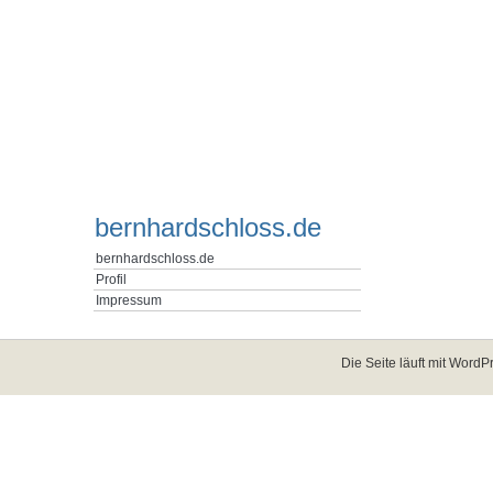
bernhardschloss.de
bernhardschloss.de
Profil
Impressum
Die Seite läuft mit
WordPr