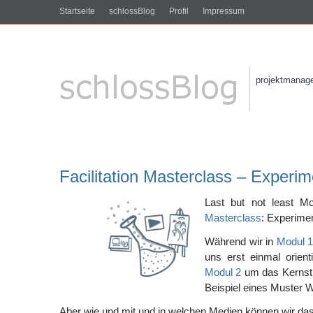
Startseite
schlossBlog
Profil
Impressum
projektmanagem
Facilitation Masterclass – Experim
Last but not least 
Masterclass
: Experimen
Während wir in
Modul 
uns erst einmal orient
Modul 2
um das Kernst
Beispiel eines Muster 
Aber wie und mit und in welchen Medien können wir da